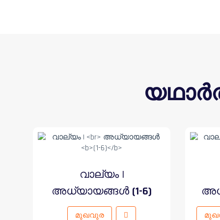
യഥാർത
വാല്യം I
അധ്യായങ്ങൾ
(1-6)
അധ
മുഖവുര
മുഖ