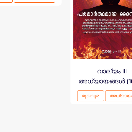
വാല്യം III
അധ്യായങ്ങൾ
(1
മുഖവുര
അധ്യായ