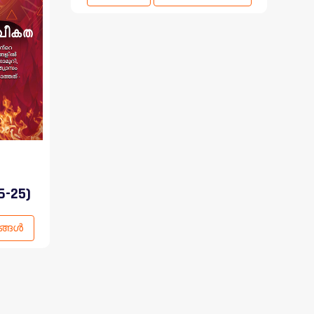
6-25)
ങ്ങൾ