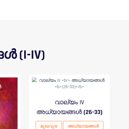
(I-IV)
വാല്യം IV
അധ്യായങ്ങൾ
(26-33)
മുഖവുര
അധ്യായങ്ങൾ