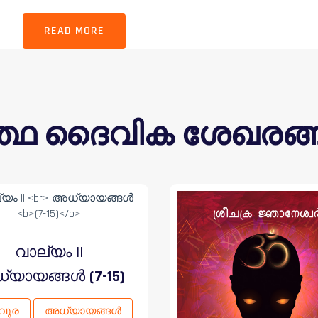
READ MORE
്ഥ ദൈവിക ശേഖരങ്ങൾ 
വാല്യം II
്യായങ്ങൾ
(7-15)
വുര
അധ്യായങ്ങൾ