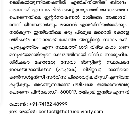
ടെലികമ്മ്യൂണിക്കേഷനിൽ എഞ്ചിനീയറിങ് ബിരു
അക്കാദമി എന്ന പേരിൽ തന്റെ ഇരുപത്തി രണ്ടാമത്തെ
ചെന്നൈയിലെ ഇന്റർനാഷണൽ മാരിടൈം അക്കാദമി ട്രസ്
നേവി ജീവനക്കാർക്കും മറൈൻ എഞ്ചിനീയർമാർക്കും 
നൽകുന്ന ഇന്ത്യയിലെ ഒരു പ്രമുഖ മറൈൻ കോളേജ
ശ്രീചക്ര ദേവലോക് ക്ഷേത്ര ട്രസ്റ്റിന്റെ സ്ഥാപക
പുതുച്ചത്തിരം എന്ന സ്ഥലത്ത് ശ്രീ വിദ്യ മഹാ ഗണപതി 
മനുഷ്യരാശിയുടെ ക്ഷേമത്തിനായി വിവിധ സാമൂഹിക പ്
ശ്രീചക്ര മഹാമേരു സേവാ ട്രസ്റ്റിന്റെ സ്ഥാ
ഇലക്‌ട്രോണിക്‌സ് (എച്ച്‌കെ) ലിമിറ്റഡ്, ഓൺലൈ
കൺസൾട്ടൻസി സർവീസ് പ്രൈവറ്റ് ലിമിറ്റഡ് എന്നിവയു
കുട്ടികളും അടങ്ങുന്നതാണ് ശ്രീചക്ര ജ്ഞാനേശ്വരുട
ചെന്നൈ, പിൻകോഡ് - 600017, തമിഴ്നാട്, ഇന്ത്യ എന്ന
ഫോൺ : +91-74182 48999
ഈ മെയിൽ :
contact@thetruedivinity.com