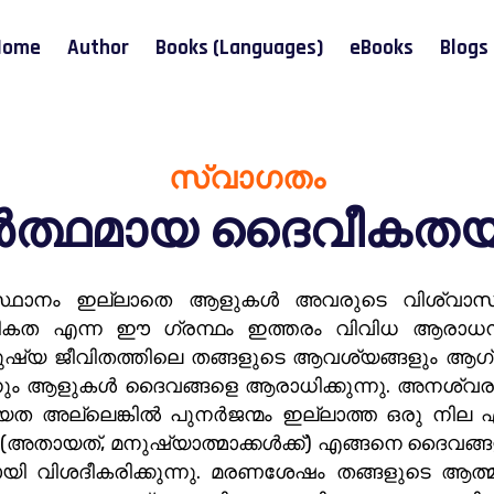
Home
Author
Books (Languages)
eBooks
Blogs
സ്വാഗതം
ത്ഥമായ ദൈവീകതയില
ിസ്ഥാനം ഇല്ലാതെ ആളുകൾ അവരുടെ വിശ്വാസങ്
വീകത എന്ന ഈ ഗ്രന്ഥം ഇത്തരം വിവിധ ആരാധന
. മനുഷ്യ ജീവിതത്തിലെ തങ്ങളുടെ ആവശ്യങ്ങളും ആഗ
തിനും ആളുകൾ ദൈവങ്ങളെ ആരാധിക്കുന്നു. അനശ്വര
ത അല്ലെങ്കിൽ പുനർജന്മം ഇല്ലാത്ത ഒരു നില എ
ക്ക് (അതായത്, മനുഷ്യാത്മാക്കൾക്ക്) എങ്ങനെ ദൈവ
മായി വിശദീകരിക്കുന്നു. മരണശേഷം തങ്ങളുടെ ആത്