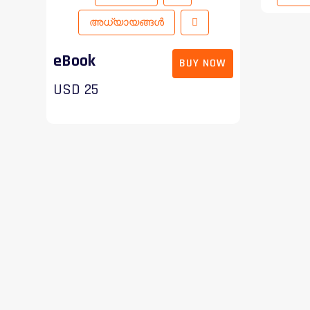
അധ്യായങ്ങൾ
eBook
BUY NOW
USD 25